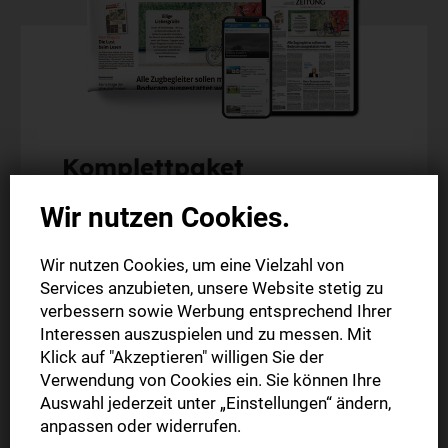
Komplettpaket
6 Wochen zum Sonderpreis
Wir nutzen Cookies.
Alle Artikel im Web und in der StN-App
Wir nutzen Cookies, um eine Vielzahl von
Die digitale Ausgabe als E-Paper (Mo.-So.)
Services anzubieten, unsere Website stetig zu
Die gedruckte Ausgabe im Briefkasten (Mo.-Sa.)
verbessern sowie Werbung entsprechend Ihrer
Interessen auszuspielen und zu messen. Mit
Klick auf "Akzeptieren" willigen Sie der
6 Wochen nur
Verwendung von Cookies ein. Sie können Ihre
30,00 €
Auswahl jederzeit unter „Einstellungen“ ändern,
anpassen oder widerrufen.