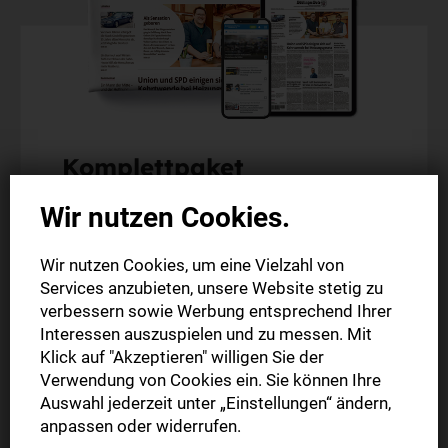
Komplettpaket
6 Wochen zum Sonderpreis
Wir nutzen Cookies.
Alle Artikel im Web und in der StN-App
Wir nutzen Cookies, um eine Vielzahl von
Die digitale Ausgabe als E-Paper (Mo.-So.)
Services anzubieten, unsere Website stetig zu
Die gedruckte Ausgabe im Briefkasten (Mo.-Sa.)
verbessern sowie Werbung entsprechend Ihrer
Interessen auszuspielen und zu messen. Mit
Klick auf "Akzeptieren" willigen Sie der
6 Wochen nur
Verwendung von Cookies ein. Sie können Ihre
30,00 €
Auswahl jederzeit unter „Einstellungen“ ändern,
anpassen oder widerrufen.