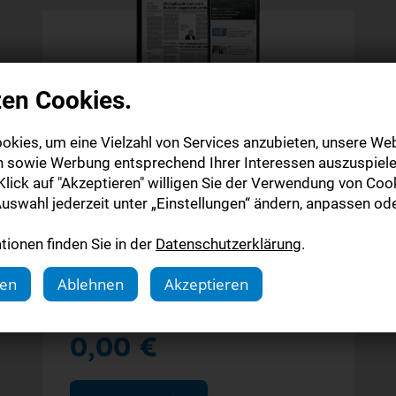
zen Cookies.
Digitale Zeitung
okies, um eine Vielzahl von Services anzubieten, unsere Web
Probeabo
n sowie Werbung entsprechend Ihrer Interessen auszuspiele
lick auf "Akzeptieren" willigen Sie der Verwendung von Cook
Alle Inhalte auf stuttgarter-nachrichten.de
uswahl jederzeit unter „Einstellungen“ ändern, anpassen ode
Alle Inhalte der StN-App
ionen finden Sie in der
Datenschutzerklärung
.
Die digitale Ausgabe als E-Paper (Mo.-So.)
Abonnement endet automatisch
gen
Ablehnen
Akzeptieren
4 Wochen
0,00 €