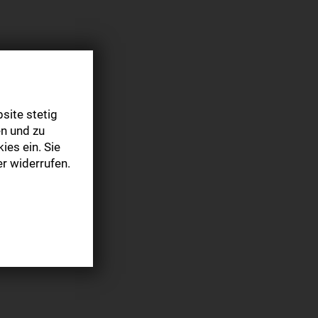
site stetig
n und zu
ies ein. Sie
r widerrufen.