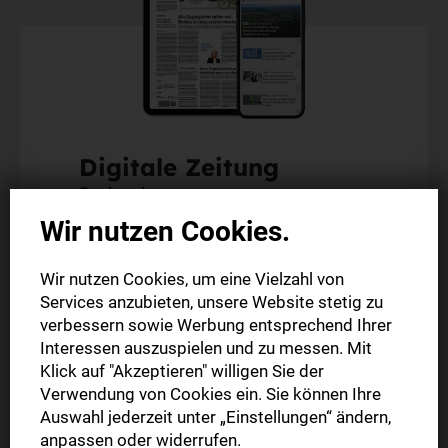
Digitale Zeitung
Probeabo
Wir nutzen Cookies.
Alle Inhalte auf stuttgarter-nachrichten.de
Wir nutzen Cookies, um eine Vielzahl von
Alle Inhalte der StN-App
Services anzubieten, unsere Website stetig zu
Die digitale Ausgabe als E-Paper (Mo.-So.)
verbessern sowie Werbung entsprechend Ihrer
Abonnement endet automatisch
Interessen auszuspielen und zu messen. Mit
Klick auf "Akzeptieren" willigen Sie der
Verwendung von Cookies ein. Sie können Ihre
4 Wochen
9,90 €
Auswahl jederzeit unter „Einstellungen“ ändern,
anpassen oder widerrufen.