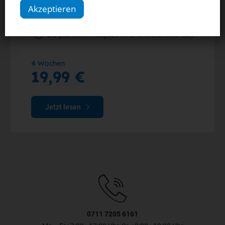
Alle Artikel im Web und in der StN-App
Akzeptieren
Die digitale Ausgabe als E-Paper (Mo.-So.)
Die gedruckte Ausgabe im Briefkasten (Mo.-Sa.)
4 Wochen
19,99 €
Jetzt lesen
0711 7205 6161