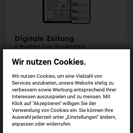
Digitale Zeitung
6 Wochen zum Sonderpreis
Wir nutzen Cookies.
Alle Inhalte auf stuttgarter-nachrichten.de
Alle Inhalte in der StN-App
Wir nutzen Cookies, um eine Vielzahl von
Die digitale Ausgabe als E-Paper (Mo.-So.) zum
Services anzubieten, unsere Website stetig zu
Download
verbessern sowie Werbung entsprechend Ihrer
Interessen auszuspielen und zu messen. Mit
Klick auf "Akzeptieren" willigen Sie der
6 Wochen nur
6,00 €
Verwendung von Cookies ein. Sie können Ihre
Auswahl jederzeit unter „Einstellungen“ ändern,
anpassen oder widerrufen.
Jetzt bestellen