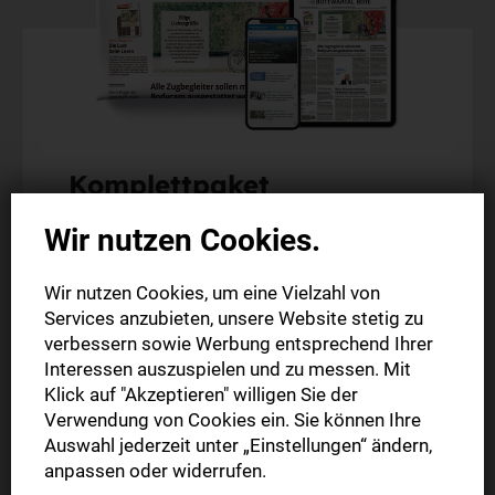
Komplettpaket
6 Wochen zum Sonderpreis
Wir nutzen Cookies.
Alle Artikel im Web und in der StN-App
Wir nutzen Cookies, um eine Vielzahl von
Die digitale Ausgabe als E-Paper (Mo.-So.)
Services anzubieten, unsere Website stetig zu
Die gedruckte Ausgabe im Briefkasten (Mo.-Sa.)
verbessern sowie Werbung entsprechend Ihrer
Interessen auszuspielen und zu messen. Mit
Klick auf "Akzeptieren" willigen Sie der
6 Wochen nur
Verwendung von Cookies ein. Sie können Ihre
30,00 €
Auswahl jederzeit unter „Einstellungen“ ändern,
anpassen oder widerrufen.