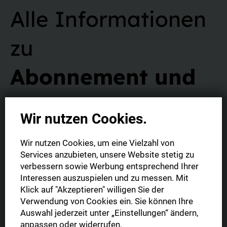
Alle Informationen
zu
Abonnement und
Vertrag
Wir nutzen Cookies.
Wir nutzen Cookies, um eine Vielzahl von
Services anzubieten, unsere Website stetig zu
verbessern sowie Werbung entsprechend Ihrer
Interessen auszuspielen und zu messen. Mit
Was ist die Digitale Zeitung?
Klick auf "Akzeptieren" willigen Sie der
Verwendung von Cookies ein. Sie können Ihre
Sie haben die Möglichkeit Ihre Digitale Zeitung im gewohnten
Auswahl jederzeit unter „Einstellungen“ ändern,
Format (1:1 Abbild der gedruckten Tageszeitung) oder in der
Was ist der Unterschied zwischen
anpassen oder widerrufen.
mobil optimierten Leseansicht zu lesen. Zudem können Sie