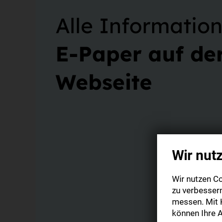
Alle Informatio
E-Paper auf de
Webseite
Wir nut
Wir nutzen Co
zu verbesser
messen. Mit K
können Ihre A