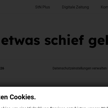
StN Plus
Digitale Zeitung
Kom
 etwas schief ge
026
Datenschutzeinstellungen verwalten
zen Cookies.