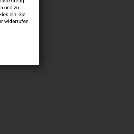
site stetig
n und zu
ies ein. Sie
r widerrufen.