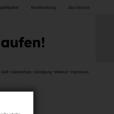
plettpaket
Kinderzeitung
Abo-Service
laufen!
•
AGB
•
Datenschutz
•
Kündigung
•
Widerruf
•
Impressum