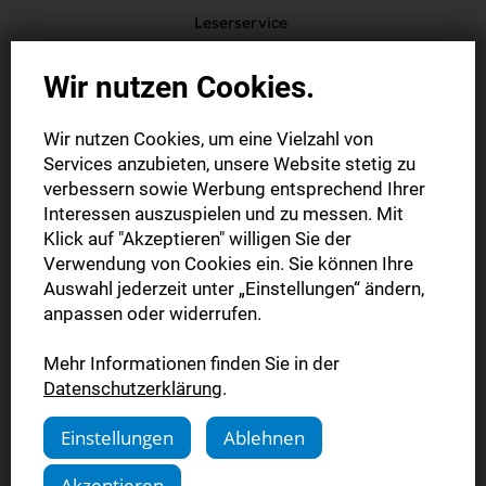
Leserservice
Plieninger Str. 150
Wir nutzen Cookies.
70567 Stuttgart
Wir nutzen Cookies, um eine Vielzahl von
service@stn.zgs.de
Services anzubieten, unsere Website stetig zu
verbessern sowie Werbung entsprechend Ihrer
Interessen auszuspielen und zu messen. Mit
Klick auf "Akzeptieren" willigen Sie der
Hiermit widerrufe(n) ich/wir (*) den von mir/uns (*)
Verwendung von Cookies ein. Sie können Ihre
Auswahl jederzeit unter „Einstellungen“ ändern,
abgeschlossenen Vertrag über den Kauf der folgenden
anpassen oder widerrufen.
Waren (*)/die Erbringung der folgenden Dienstleistung (*)
Mehr Informationen finden Sie in der
- Bestellt am (*)/erhalten am (*)
Datenschutzerklärung
.
___________________
Einstellungen
Ablehnen
- Name des/der Verbraucher(s)
Akzeptieren