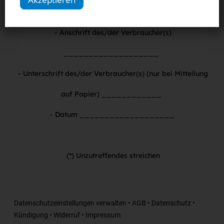
___________________
- Anschrift des/der Verbraucher(s)
___________________
- Unterschrift des/der Verbraucher(s) (nur bei Mitteilung
auf Papier) ____________
- Datum ___________________
(*) Unzutreffendes streichen
Datenschutzeinstellungen verwalten
•
AGB
•
Datenschutz
•
Kündigung
•
Widerruf
•
Impressum