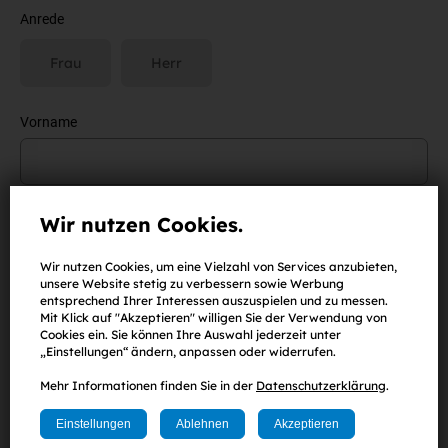
Anrede
Frau
Herr
Vorname
Nachname
Wir nutzen Cookies.
Wir nutzen Cookies, um eine Vielzahl von Services anzubieten,
unsere Website stetig zu verbessern sowie Werbung
entsprechend Ihrer Interessen auszuspielen und zu messen.
E-Mail-Adresse
Mit Klick auf "Akzeptieren" willigen Sie der Verwendung von
Cookies ein. Sie können Ihre Auswahl jederzeit unter
„Einstellungen“ ändern, anpassen oder widerrufen.
Mehr Informationen finden Sie in der
Datenschutzerklärung
.
Passwort
(
mind. 8 Zeichen
,
eine Zahl
sowie
ein Klein-
und
Großbuchstabe
)
Einstellungen
Ablehnen
Akzeptieren