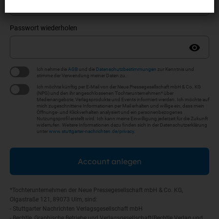
Passwort wiederholen
Ich nehme die
AGB
und die
Datenschutzbestimmungen
zur Kenntnis und
stimme der Verwendung meiner Daten zu.
Ich möchte künftig per E-Mail von der Neue Pressegesellschaft mbH & Co. KG
(NPG) und den ihr angeschlossenen Tochterunternehmen* über
Medienangebote, Verlagsprodukte und Events informiert werden. Ich möchte auf
mich zugeschnittene Informationen per Mail erhalten und willige ein, dass mein
Öffnungs- und Klickverhalten analysiert und ein personenbezogenes
Nutzungsprofil erstellt wird. Ich kann meine Einwilligung jederzeit für die Zukunft
widerrufen. Weitere Informationen dazu finden sich in der Datenschutzerklärung
unter
www.stuttgarter-nachrichten.de/privacy
.
Account anlegen
*Tochterunternehmen der Neue Pressegesellschaft mbH & Co. KG,
Olgastraße 121, 89073 Ulm, sind:
- Stuttgarter Nachrichten Verlagsgesellschaft mbH
- Bechtle, Graphische Betriebe und Verlagsgesellschaft(Bechtle Verlag und