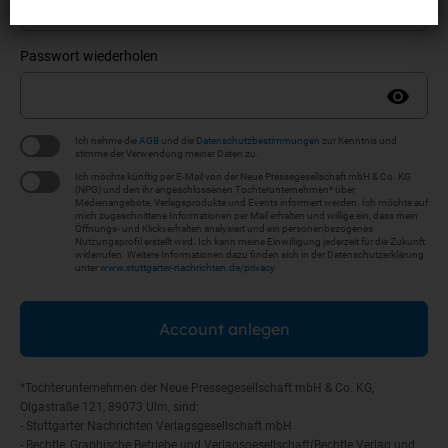
Passwort wiederholen
Ich nehme die
AGB
und die
Datenschutzbestimmungen
zur Kenntnis und
stimme der Verwendung meiner Daten zu.
Ich möchte künftig per E-Mail von der Neue Pressegesellschaft mbH & Co. KG
(NPG) und den ihr angeschlossenen Tochterunternehmen* über
Medienangebote, Verlagsprodukte und Events informiert werden. Ich möchte auf
mich zugeschnittene Informationen per Mail erhalten und willige ein, dass mein
Öffnungs- und Klickverhalten analysiert und ein personenbezogenes
Nutzungsprofil erstellt wird. Ich kann meine Einwilligung jederzeit für die Zukunft
widerrufen. Weitere Informationen dazu finden sich in der Datenschutzerklärung
unter
www.stuttgarter-nachrichten.de/privacy
.
Account anlegen
*Tochterunternehmen der Neue Pressegesellschaft mbH & Co. KG,
Olgastraße 121, 89073 Ulm, sind:
- Stuttgarter Nachrichten Verlagsgesellschaft mbH
- Bechtle, Graphische Betriebe und Verlagsgesellschaft(Bechtle Verlag und