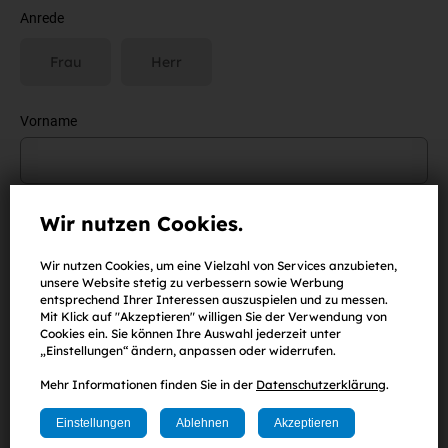
Anrede
Frau
Herr
Vorname
Nachname
Wir nutzen Cookies.
Wir nutzen Cookies, um eine Vielzahl von Services anzubieten,
unsere Website stetig zu verbessern sowie Werbung
entsprechend Ihrer Interessen auszuspielen und zu messen.
E-Mail-Adresse
Mit Klick auf "Akzeptieren" willigen Sie der Verwendung von
Cookies ein. Sie können Ihre Auswahl jederzeit unter
„Einstellungen“ ändern, anpassen oder widerrufen.
Mehr Informationen finden Sie in der
Datenschutzerklärung
.
Passwort
(
mind. 8 Zeichen
,
eine Zahl
sowie
ein Klein-
und
Großbuchstabe
)
Einstellungen
Ablehnen
Akzeptieren