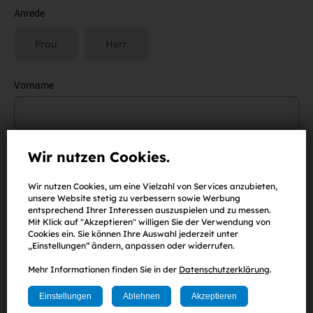
Anrede
Frau
Herr
Vorname
Nachname
Wir nutzen Cookies.
Wir nutzen Cookies, um eine Vielzahl von Services anzubieten,
unsere Website stetig zu verbessern sowie Werbung
entsprechend Ihrer Interessen auszuspielen und zu messen.
E-Mail-Adresse
Mit Klick auf "Akzeptieren" willigen Sie der Verwendung von
Cookies ein. Sie können Ihre Auswahl jederzeit unter
„Einstellungen“ ändern, anpassen oder widerrufen.
Mehr Informationen finden Sie in der
Datenschutzerklärung
.
Passwort
(
mind. 8 Zeichen
,
eine Zahl
sowie
ein Klein-
und
Großbuchstabe
)
Einstellungen
Ablehnen
Akzeptieren