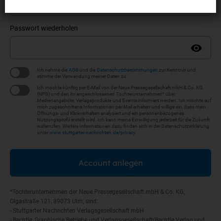
Passwort wiederholen
Ich nehme die
AGB
und die
Datenschutzbestimmungen
zur Kenntnis und
stimme der Verwendung meiner Daten zu.
Ich möchte künftig per E-Mail von der Neue Pressegesellschaft mbH & Co. KG
(NPG) und den ihr angeschlossenen Tochterunternehmen* über
Medienangebote, Verlagsprodukte und Events informiert werden. Ich möchte auf
mich zugeschnittene Informationen per Mail erhalten und willige ein, dass mein
Öffnungs- und Klickverhalten analysiert und ein personenbezogenes
Nutzungsprofil erstellt wird. Ich kann meine Einwilligung jederzeit für die Zukunft
widerrufen. Weitere Informationen dazu finden sich in der Datenschutzerklärung
unter
www.stuttgarter-nachrichten.de/privacy
.
Account anlegen
*Tochterunternehmen der Neue Pressegesellschaft mbH & Co. KG,
Olgastraße 121, 89073 Ulm, sind:
- Stuttgarter Nachrichten Verlagsgesellschaft mbH
- Bechtle, Graphische Betriebe und Verlagsgesellschaft(Bechtle Verlag und