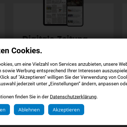
Digitale Zeitung
zen Cookies.
Alle Inhalte auf stuttgarter-nachrichten.de
Alle Inhalte der StN-App
okies, um eine Vielzahl von Services anzubieten, unsere Web
Die digitale Ausgabe als E-Paper (Mo.-So.)
n sowie Werbung entsprechend Ihrer Interessen auszuspiele
Die gedruckte Ausgabe im Briefkasten
lick auf "Akzeptieren" willigen Sie der Verwendung von Cook
uswahl jederzeit unter „Einstellungen“ ändern, anpassen ode
Mehr erfahren
ionen finden Sie in der
Datenschutzerklärung
.
gen
Ablehnen
Akzeptieren