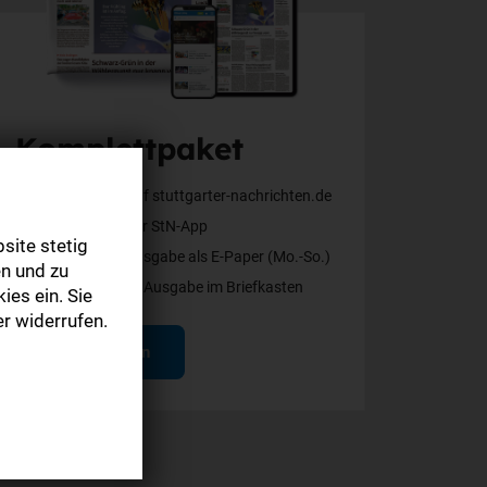
Komplettpaket
Alle Inhalte auf stuttgarter-nachrichten.de
Alle Inhalte der StN-App
site stetig
Die digitale Ausgabe als E-Paper (Mo.-So.)
n und zu
Die gedruckte Ausgabe im Briefkasten
ies ein. Sie
r widerrufen.
Mehr erfahren