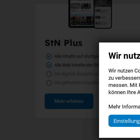
StN Plus
Wir nut
Alle Inhalte auf stuttgarter-nachrichten.de
Alle Web-Inhalte der StN-App
Wir nutzen Co
Die digitale Ausgabe als E-Paper (Mo.-So.)
zu verbesser
Die gedruckte Ausgabe im Briefkasten
messen. Mit K
können Ihre A
Mehr erfahren
Mehr Informat
Einstellun