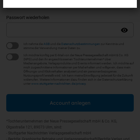
Passwort wiederholen
Ich nehme die
AGB
und die
Datenschutzbestimmungen
zur Kenntnis und
stimme der Verwendung meiner Daten zu.
Ich möchte künftig per E-Mail von der Neue Pressegesellschaft mbH & Co. KG
(NPG) und den ihr angeschlossenen Tochterunternehmen* über
Medienangebote, Verlagsprodukte und Events informiert werden. Ich möchte auf
mich zugeschnittene Informationen per Mail erhalten und willige ein, dass mein
Öffnungs- und Klickverhalten analysiert und ein personenbezogenes
Nutzungsprofil erstellt wird. Ich kann meine Einwilligung jederzeit für die Zukunft
widerrufen. Weitere Informationen dazu finden sich in der Datenschutzerklärung
unter
www.stuttgarter-nachrichten.de/privacy
.
Account anlegen
*Tochterunternehmen der Neue Pressegesellschaft mbH & Co. KG,
Olgastraße 121, 89073 Ulm, sind:
- Stuttgarter Nachrichten Verlagsgesellschaft mbH
- Bechtle, Graphische Betriebe und Verlagsgesellschaft(Bechtle Verlag und