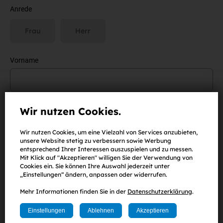
Anrede
Frau
Herr
Vorname
Nachname
Wir nutzen Cookies.
Wir nutzen Cookies, um eine Vielzahl von Services anzubieten,
unsere Website stetig zu verbessern sowie Werbung
entsprechend Ihrer Interessen auszuspielen und zu messen.
E-Mail-Adresse
Mit Klick auf "Akzeptieren" willigen Sie der Verwendung von
Cookies ein. Sie können Ihre Auswahl jederzeit unter
„Einstellungen“ ändern, anpassen oder widerrufen.
Mehr Informationen finden Sie in der
Datenschutzerklärung
.
Passwort
(
mind. 8 Zeichen
,
eine Zahl
sowie
ein Klein-
und
Großbuchstabe
)
Einstellungen
Ablehnen
Akzeptieren