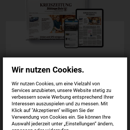
Komplettpaket
Wir nutzen Cookies.
Probeabo
Wir nutzen Cookies, um eine Vielzahl von
Die gedruckte Ausgabe im Briefkasten (Mo.-Sa.)
Services anzubieten, unsere Website stetig zu
Die digitale Ausgabe als E-Paper (Mo.-So.)
verbessern sowie Werbung entsprechend Ihrer
Alle Artikel im Web und in der StN-App
Interessen auszuspielen und zu messen. Mit
Klick auf "Akzeptieren" willigen Sie der
Verwendung von Cookies ein. Sie können Ihre
4 Wochen
Auswahl jederzeit unter „Einstellungen“ ändern,
19,99 €