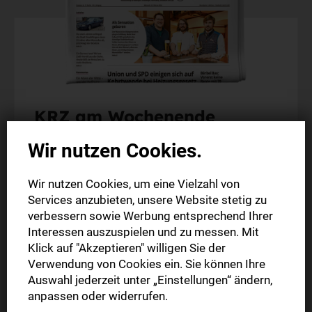
KRZ am Wochenende
Wir nutzen Cookies.
Am Wochenende (Fr. + Sa.) die gedruckte Ausgabe
der KRZ frühmorgens in Ihrem Briefkasten
Wir nutzen Cookies, um eine Vielzahl von
Alles Wichtige aus Ihrer Region
Services anzubieten, unsere Website stetig zu
Exklusiver Vorteilspreis
verbessern sowie Werbung entsprechend Ihrer
Interessen auszuspielen und zu messen. Mit
Klick auf "Akzeptieren" willigen Sie der
5 Wochen
Verwendung von Cookies ein. Sie können Ihre
15,00 €
Auswahl jederzeit unter „Einstellungen“ ändern,
anpassen oder widerrufen.