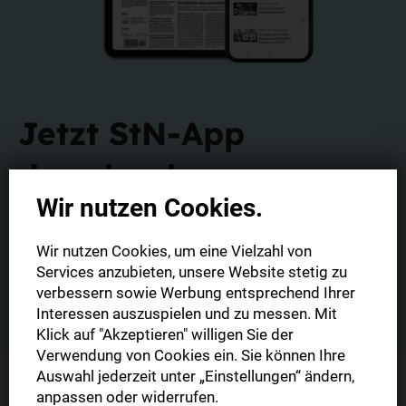
Jetzt StN-App
downloaden
Wir nutzen Cookies.
Laden Sie sich die neue StZ-App für Ihr Smartphone oder
Wir nutzen Cookies, um eine Vielzahl von
Tablet kostenlos herunter.
Services anzubieten, unsere Website stetig zu
verbessern sowie Werbung entsprechend Ihrer
Zum Download
Interessen auszuspielen und zu messen. Mit
Klick auf "Akzeptieren" willigen Sie der
Verwendung von Cookies ein. Sie können Ihre
Auswahl jederzeit unter „Einstellungen“ ändern,
anpassen oder widerrufen.