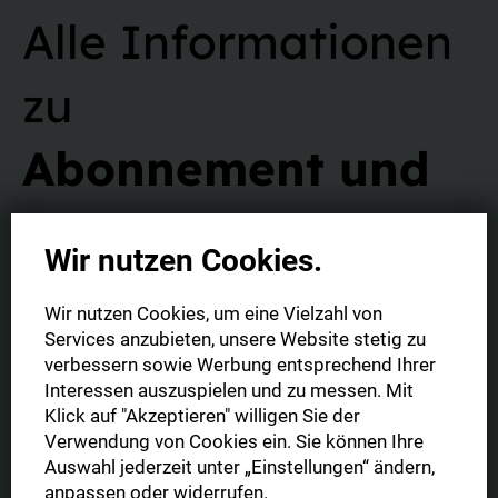
Alle Informationen
zu
Abonnement und
Vertrag
Wir nutzen Cookies.
Wir nutzen Cookies, um eine Vielzahl von
Services anzubieten, unsere Website stetig zu
verbessern sowie Werbung entsprechend Ihrer
Interessen auszuspielen und zu messen. Mit
Was ist die Digitale Zeitung?
Klick auf "Akzeptieren" willigen Sie der
Verwendung von Cookies ein. Sie können Ihre
Sie haben die Möglichkeit Ihre Digitale Zeitung im gewohnten
Auswahl jederzeit unter „Einstellungen“ ändern,
Format (1:1 Abbild der gedruckten Tageszeitung) oder in der
Was ist der Unterschied zwischen
anpassen oder widerrufen.
mobil optimierten Leseansicht zu lesen. Zudem können Sie