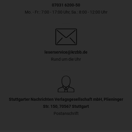
abgeschnitten wird. → Safari merkt sich die Zoomstufe, wenn
07031 6200-50
Sie zur Website zurückkehren. Wenn Ihnen die Schriftgröße
nun zu klein sein sollte, lesen Sie den Abschnitt Die Schrift
Mo. - Fr.: 7:00 - 17:00 Uhr, Sa.: 8:00 - 12:00 Uhr
oder Darstellung ist zu klein in diesem FAQ.
leserservice@krzbb.de
Rund um die Uhr
Stuttgarter Nachrichten Verlagsgesellschaft mbH, Plieninger
Str. 150, 70567 Stuttgart
Postanschrift