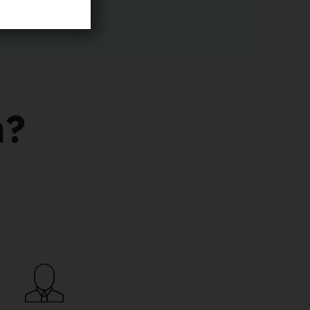
ent & Zahlungsarten". Klicken Sie beim
"bearbeiten" und auf der Folgeseite auf "Abo
stätigung Ihrer Kündigung per E-Mail.
n?