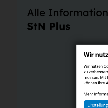
Alle Informatio
StN Plus
Wir nut
Wir nutzen Co
zu verbesser
messen. Mit K
können Ihre A
Mehr Informat
Einstellun