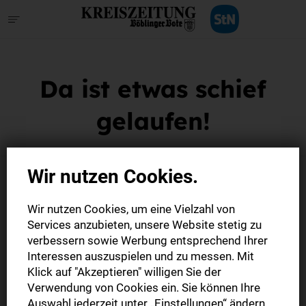
Da ist etwas schief
gelaufen!
Wir nutzen Cookies.
Datenschutzeinstellungen verwalten
•
AGB
•
Datenschutz
•
Kündigung
•
Widerruf
•
Impressum
Wir nutzen Cookies, um eine Vielzahl von
Services anzubieten, unsere Website stetig zu
verbessern sowie Werbung entsprechend Ihrer
© Stuttgarter Nachrichten Verlagsgesellschaft mbH 2026
Interessen auszuspielen und zu messen. Mit
Klick auf "Akzeptieren" willigen Sie der
Verwendung von Cookies ein. Sie können Ihre
Auswahl jederzeit unter „Einstellungen“ ändern,