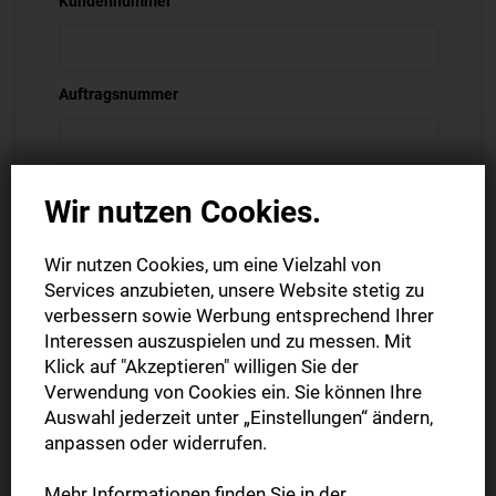
Kundennummer
Auftragsnummer
Wir nutzen Cookies.
Ihre Kunden- und Auftragsnummer finden Sie auf Ihrer
Auftragsbestätigung oder Rechnung.
Wir nutzen Cookies, um eine Vielzahl von
Vor- und Nachname *
Services anzubieten, unsere Website stetig zu
verbessern sowie Werbung entsprechend Ihrer
Interessen auszuspielen und zu messen. Mit
Firma
Klick auf "Akzeptieren" willigen Sie der
Verwendung von Cookies ein. Sie können Ihre
Auswahl jederzeit unter „Einstellungen“ ändern,
anpassen oder widerrufen.
PLZ *
Mehr Informationen finden Sie in der