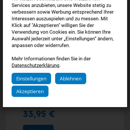
Services anzubieten, unsere Website stetig zu
verbessern sowie Werbung entsprechend Ihrer
Interessen auszuspielen und zu messen. Mit
Klick auf "Akzeptieren" willigen Sie der
Verwendung von Cookies ein. Sie können Ihre
Auswahl jederzeit unter „Einstellungen“ ändern,
anpassen oder widerrufen.
Komplettpaket
Jahresangebot
Mehr Informationen finden Sie in der
Datenschutzerklärung
.
Die gedruckte Ausgabe (Mo.-Sa.)
Einstellungen
Ablehnen
Alle Inhalte der StN-App
Alle Inhalte auf stuttgarter-nachrichten.de
Akzeptieren
monatlich
33,95 €