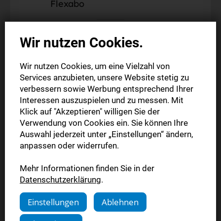
Flexabo
Alle Web-Inhalte auf stn.de
Wir nutzen Cookies.
Alle Web-Inhalte der StN-App
12 Monate zum Vorteilspreis lesen
Wir nutzen Cookies, um eine Vielzahl von
Flexibel monatlich kündbar
Services anzubieten, unsere Website stetig zu
verbessern sowie Werbung entsprechend Ihrer
Interessen auszuspielen und zu messen. Mit
1 Jahr vierwöchentlich
Klick auf "Akzeptieren" willigen Sie der
10,00 €
Verwendung von Cookies ein. Sie können Ihre
reduziert
Auswahl jederzeit unter „Einstellungen“ ändern,
statt 13,00 €
anpassen oder widerrufen.
Mehr Informationen finden Sie in der
Jetzt bestellen
Datenschutzerklärung
.
Einstellungen
Ablehnen