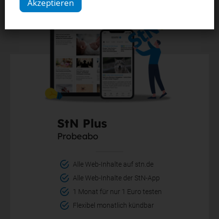
Akzeptieren
StN Plus
Probeabo
Alle Web-Inhalte auf stn.de
Alle Web-Inhalte der StN-App
1 Monat für nur 1 Euro testen
Flexibel monatlich kündbar