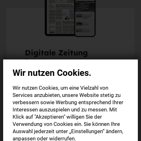
Digitale Zeitung
Probeabo
Wir nutzen Cookies.
Alle Inhalte auf stuttgarter-nachrichten.de
Wir nutzen Cookies, um eine Vielzahl von
Alle Inhalte der StN-App
Services anzubieten, unsere Website stetig zu
Die digitale Ausgabe als E-Paper (Mo.-So.)
verbessern sowie Werbung entsprechend Ihrer
Abonnement endet automatisch
Interessen auszuspielen und zu messen. Mit
Klick auf "Akzeptieren" willigen Sie der
Verwendung von Cookies ein. Sie können Ihre
4 Wochen
0,00 €
Auswahl jederzeit unter „Einstellungen“ ändern,
anpassen oder widerrufen.