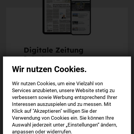
Digitale Zeitung
Probeabo
Wir nutzen Cookies.
Alle Inhalte auf stuttgarter-nachrichten.de
Wir nutzen Cookies, um eine Vielzahl von
Alle Inhalte der StN-App
Services anzubieten, unsere Website stetig zu
Die digitale Ausgabe als E-Paper (Mo.-So.)
verbessern sowie Werbung entsprechend Ihrer
Abonnement endet automatisch
Interessen auszuspielen und zu messen. Mit
Klick auf "Akzeptieren" willigen Sie der
Verwendung von Cookies ein. Sie können Ihre
2 Wochen
0,00 €
Auswahl jederzeit unter „Einstellungen“ ändern,
anpassen oder widerrufen.