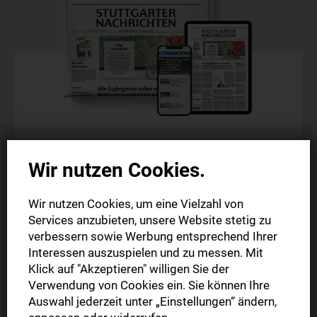
Komplettpaket
Wir nutzen Cookies.
Probeabo
Wir nutzen Cookies, um eine Vielzahl von
Die gedruckte Ausgabe im Briefkasten (Mo.-Sa.)
Services anzubieten, unsere Website stetig zu
Die digitale Ausgabe als E-Paper (Mo.-So.)
verbessern sowie Werbung entsprechend Ihrer
Alle Artikel im Web und in der StN-App
Interessen auszuspielen und zu messen. Mit
Klick auf "Akzeptieren" willigen Sie der
Verwendung von Cookies ein. Sie können Ihre
4 Wochen
Auswahl jederzeit unter „Einstellungen“ ändern,
19,99 €