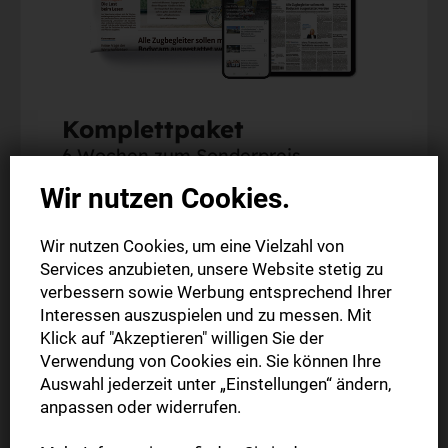
Komplettpaket
6 Wochen zum Sonderpreis
Wir nutzen Cookies.
Alle Artikel im Web und in der StN-App
Die digitale Ausgabe als E-Paper (Mo.-So.)
Wir nutzen Cookies, um eine Vielzahl von
Services anzubieten, unsere Website stetig zu
Die gedruckte Ausgabe im Briefkasten (Mo.-Sa.)
verbessern sowie Werbung entsprechend Ihrer
Interessen auszuspielen und zu messen. Mit
6 Wochen nur
Klick auf "Akzeptieren" willigen Sie der
30,00 €
Verwendung von Cookies ein. Sie können Ihre
Auswahl jederzeit unter „Einstellungen“ ändern,
anpassen oder widerrufen.
Jetzt bestellen