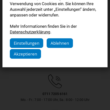
Verwendung von Cookies ein. Sie können Ihre
Das Abonnement endet automatisch
Auswahl jederzeit unter „Einstellungen“ ändern,
anpassen oder widerrufen.
3 Monate
102,00 €
Mehr Informationen finden Sie in der
Datenschutzerklärung
.
Jetzt bestellen
Einstellungen
Ablehnen
Akzeptieren
0711 7205 6161
Mo. - Fr.: 7:00 - 17:00 Uhr, Sa.: 8:00 - 12:00 Uhr