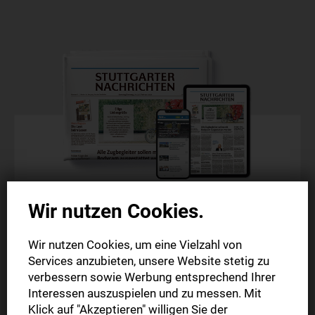
Wir nutzen Cookies.
Komplettpaket
3 Monate zum Vorteilspreis
Wir nutzen Cookies, um eine Vielzahl von
Services anzubieten, unsere Website stetig zu
Die gedruckte Ausgabe im Briefkasten (Mo.-Sa.)
verbessern sowie Werbung entsprechend Ihrer
Interessen auszuspielen und zu messen. Mit
Die digitale Ausgabe als E-Paper (Mo.-So.)
Klick auf "Akzeptieren" willigen Sie der
Alle Artikel im Web und in der StN-App