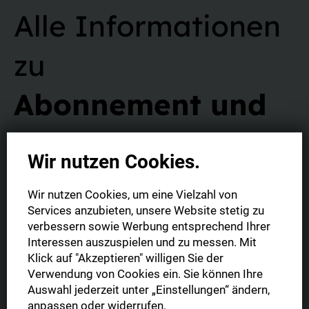
Alle Informationen
zu
Abonnement und
Vertrag
Wir nutzen Cookies.
Wir nutzen Cookies, um eine Vielzahl von
Services anzubieten, unsere Website stetig zu
verbessern sowie Werbung entsprechend Ihrer
Interessen auszuspielen und zu messen. Mit
Was ist die Digitale Zeitung?
Klick auf "Akzeptieren" willigen Sie der
Verwendung von Cookies ein. Sie können Ihre
Sie haben die Möglichkeit Ihre Digitale Zeitung im gewohnten
Auswahl jederzeit unter „Einstellungen“ ändern,
Format (1:1 Abbild der gedruckten Tageszeitung) oder in der
Was ist der Unterschied zwischen
anpassen oder widerrufen.
mobil optimierten Leseansicht zu lesen. Zudem können Sie