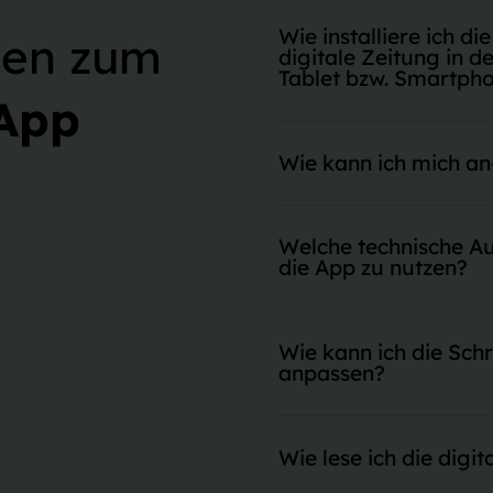
Wie installiere ich d
nen zum
digitale Zeitung in 
Tablet bzw. Smartpho
 App
Für alle Lokalausgaben und Onli
App können Sie auf sämtliche E
Wie kann ich mich a
Zeitung zugreifen, wenn Sie ei
das Suchfeld Ihres App Stores "
in den Suchergebnissen angezei
Öffnen Sie das Menü oben links
Welche technische Au
die App zu nutzen?
Die StN-App funktioniert auf al
Versionen werden nicht mehr unt
Wie kann ich die Schr
die Nutzung der digitalen Zeit
anpassen?
Wenn Sie die Schriftgröße im Na
diese in den allgemeinen Einste
Wie lese ich die digi
(nicht in den Einstellungen der 
verändern möchten, können Sie d