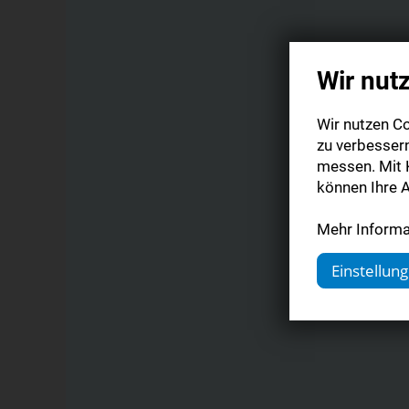
Wir nut
Wir nutzen Co
zu verbesser
messen. Mit K
können Ihre A
Mehr Informat
Einstellun