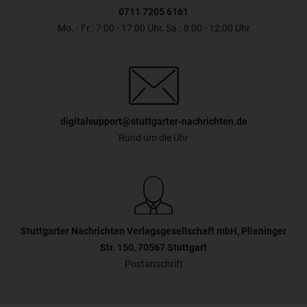
abgeschnitten wird. → Safari merkt sich die Zoomstufe, wenn
0711 7205 6161
Sie zur Website zurückkehren. Wenn Ihnen die Schriftgröße
nun zu klein sein sollte, lesen Sie den Abschnitt Die Schrift
Mo. - Fr.: 7:00 - 17:00 Uhr, Sa.: 8:00 - 12:00 Uhr
oder Darstellung ist zu klein in diesem FAQ.
digitalsupport@stuttgarter-nachrichten.de
Rund um die Uhr
Stuttgarter Nachrichten Verlagsgesellschaft mbH, Plieninger
Str. 150, 70567 Stuttgart
Postanschrift