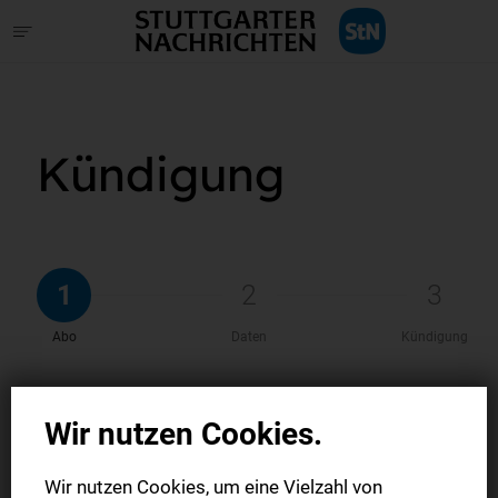
Kündigung
1
2
3
Abo
Daten
Kündigung
Wir nutzen Cookies.
Welches Abonnement möchten
Sie kündigen?
Wir nutzen Cookies, um eine Vielzahl von