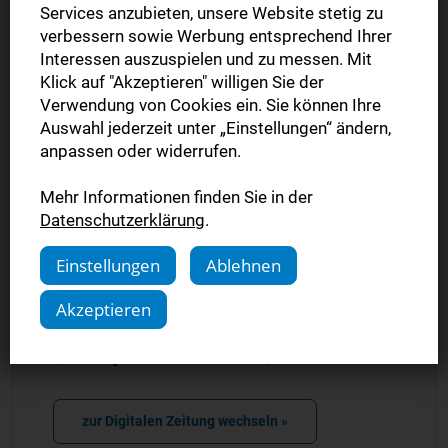
Services anzubieten, unsere Website stetig zu
verbessern sowie Werbung entsprechend Ihrer
StN Plus »
Interessen auszuspielen und zu messen. Mit
Klick auf "Akzeptieren" willigen Sie der
Alle Plus-Artikel
Verwendung von Cookies ein. Sie können Ihre
Auswahl jederzeit unter „Einstellungen“ ändern,
Digitale Zeitung »
anpassen oder widerrufen.
E-Paper inkl. Plus
Mehr Informationen finden Sie in der
Datenschutzerklärung
.
Komplettpaket »
Gedruckte Ausgabe inkl. E-Paper und Plus
Einstellungen
Ablehnen
Akzeptieren
Jetzt umsteigen & nur digital
(E-Paper & StN Plus) lesen.
zur Digitalen Zeitung wechseln »