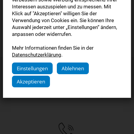
zu können, bestätigen Sie bitte jetzt Ihre E-Mail Adresse.
Interessen auszuspielen und zu messen. Mit
Wir haben Ihnen einen Aktivierungslink per E-Mail
Klick auf "Akzeptieren" willigen Sie der
zugesendet. Bitte bestätigen Sie in den nächsten Minuten
Verwendung von Cookies ein. Sie können Ihre
Auswahl jederzeit unter „Einstellungen“ ändern,
Ihre E-Mail Adresse. Nach erfolgreicher Aktivierung
anpassen oder widerrufen.
können Sie sofort mit dem Lesen beginnen!
Mehr Informationen finden Sie in der
Datenschutzerklärung
.
Einstellungen
Ablehnen
Sie haben Fragen?
Akzeptieren
Kontaktieren Sie uns.