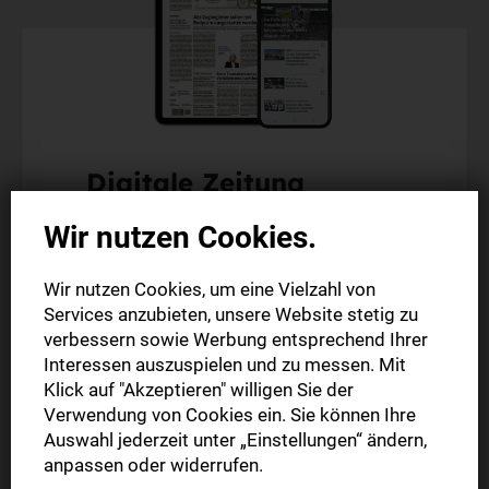
Digitale Zeitung
Probeabo
Wir nutzen Cookies.
Alle Inhalte auf stuttgarter-nachrichten.de
Wir nutzen Cookies, um eine Vielzahl von
Alle Inhalte der StN-App
Services anzubieten, unsere Website stetig zu
Die digitale Ausgabe als E-Paper (Mo.-So.)
verbessern sowie Werbung entsprechend Ihrer
Interessen auszuspielen und zu messen. Mit
Klick auf "Akzeptieren" willigen Sie der
4 Wochen
Verwendung von Cookies ein. Sie können Ihre
0,00 €
Auswahl jederzeit unter „Einstellungen“ ändern,
anpassen oder widerrufen.