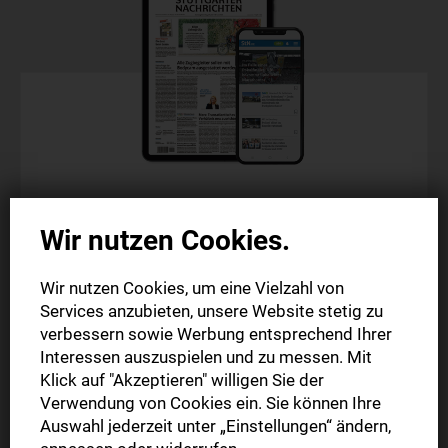
Digitale Zeitung
Wir nutzen Cookies.
Probeabo
Wir nutzen Cookies, um eine Vielzahl von
Alle Inhalte auf stuttgarter-nachrichten.de
Services anzubieten, unsere Website stetig zu
Alle Inhalte der StN-App
verbessern sowie Werbung entsprechend Ihrer
Die digitale Ausgabe als E-Paper (Mo.-So.)
Interessen auszuspielen und zu messen. Mit
Klick auf "Akzeptieren" willigen Sie der
Verwendung von Cookies ein. Sie können Ihre
4 Wochen
Auswahl jederzeit unter „Einstellungen“ ändern,
0,99 €