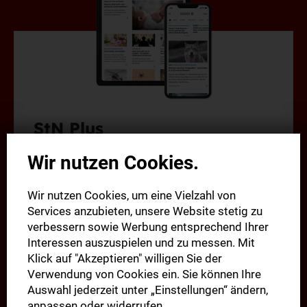
StN Plus
4 Wochen zum Sonderpreis
Wir nutzen Cookies.
Exklusive Stories und Hintergründe rund um
Wir nutzen Cookies, um eine Vielzahl von
MeinVfB
Services anzubieten, unsere Website stetig zu
Alle Inhalte auf stuttgarter-nachrichten.de
verbessern sowie Werbung entsprechend Ihrer
Alle Web-Inhalte in der neuen StN-App
Interessen auszuspielen und zu messen. Mit
Klick auf "Akzeptieren" willigen Sie der
Verwendung von Cookies ein. Sie können Ihre
4 Wochen nur
Auswahl jederzeit unter „Einstellungen“ ändern,
1,00 €
anpassen oder widerrufen.