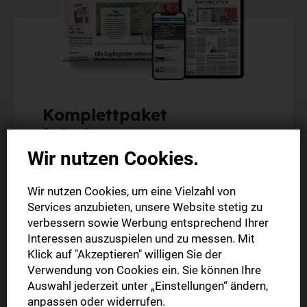
Komplettpaket
Probeabo
Wir nutzen Cookies.
Die gedruckte Ausgabe im Briefkasten (Mo.-Sa.)
Wir nutzen Cookies, um eine Vielzahl von
Die digitale Ausgabe als E-Paper (Mo.-So.)
Services anzubieten, unsere Website stetig zu
Alle Artikel im Web und in der StN-App
verbessern sowie Werbung entsprechend Ihrer
Abonnement endet automatisch
Interessen auszuspielen und zu messen. Mit
Klick auf "Akzeptieren" willigen Sie der
Verwendung von Cookies ein. Sie können Ihre
2 Wochen
0,00 €
Auswahl jederzeit unter „Einstellungen“ ändern,
anpassen oder widerrufen.