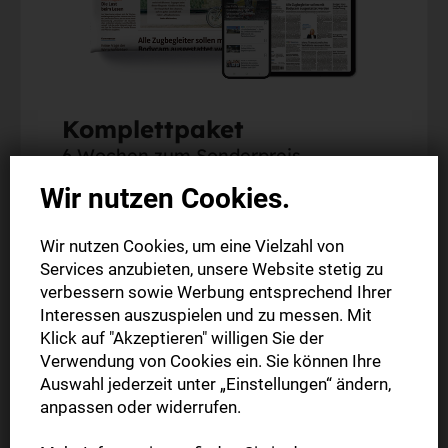
Komplettpaket
6 Wochen zum Sonderpreis
Wir nutzen Cookies.
Alle Artikel im Web und in der StN-App
Die digitale Ausgabe als E-Paper (Mo.-So.)
Wir nutzen Cookies, um eine Vielzahl von
Services anzubieten, unsere Website stetig zu
Die gedruckte Ausgabe im Briefkasten (Mo.-Sa.)
verbessern sowie Werbung entsprechend Ihrer
Interessen auszuspielen und zu messen. Mit
6 Wochen nur
Klick auf "Akzeptieren" willigen Sie der
30,00 €
Verwendung von Cookies ein. Sie können Ihre
Auswahl jederzeit unter „Einstellungen“ ändern,
anpassen oder widerrufen.
Jetzt bestellen