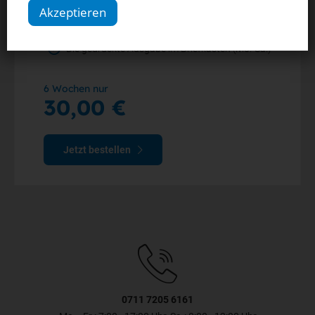
Alle Artikel im Web und in der StN-App
Akzeptieren
Die digitale Ausgabe als E-Paper (Mo.-So.)
Die gedruckte Ausgabe im Briefkasten (Mo.-Sa.)
6 Wochen nur
30,00 €
Jetzt bestellen
0711 7205 6161