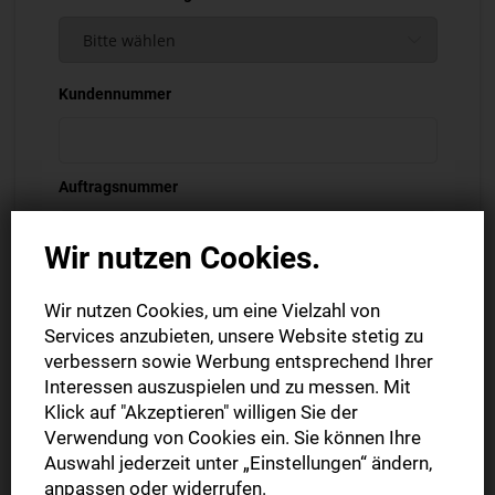
Kundennummer
Auftragsnummer
Wir nutzen Cookies.
Ihre Kunden- und Auftragsnummer finden Sie auf Ihrer
Wir nutzen Cookies, um eine Vielzahl von
Auftragsbestätigung oder Rechnung.
Services anzubieten, unsere Website stetig zu
Vor- und Nachname *
verbessern sowie Werbung entsprechend Ihrer
Interessen auszuspielen und zu messen. Mit
Klick auf "Akzeptieren" willigen Sie der
Verwendung von Cookies ein. Sie können Ihre
Firma
Auswahl jederzeit unter „Einstellungen“ ändern,
anpassen oder widerrufen.