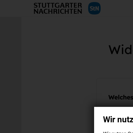
Wid
Welches
Wir nut