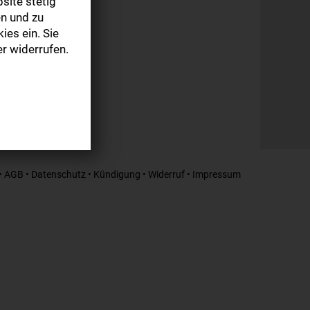
site stetig
n und zu
ies ein. Sie
r widerrufen.
•
AGB
•
Datenschutz
•
Kündigung
•
Widerruf
•
Impressum