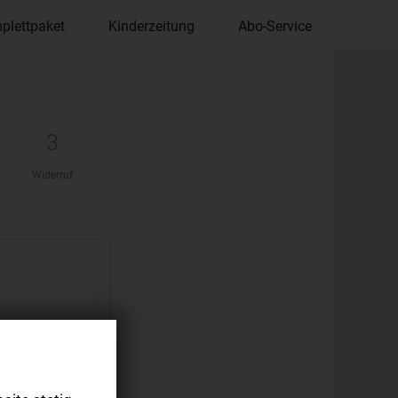
plettpaket
Kinderzeitung
Abo-Service
3
Widerruf