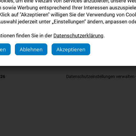
okies, um eine Vielzahl von Services anzubieten, unsere Web
tale Zeitung »
n sowie Werbung entsprechend Ihrer Interessen auszuspiele
lick auf "Akzeptieren" willigen Sie der Verwendung von Cook
uswahl jederzeit unter „Einstellungen“ ändern, anpassen ode
plettpaket »
ionen finden Sie in der
Datenschutzerklärung
.
gen
Ablehnen
Akzeptieren
026
Datenschutzeinstellungen verwalten