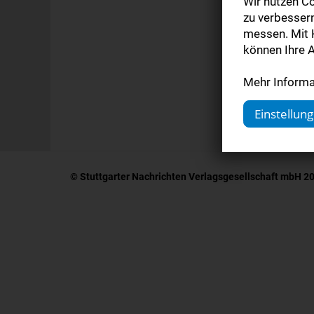
Wir nutzen Co
Digi
zu verbesser
messen. Mit K
können Ihre A
Kom
Mehr Informat
Einstellun
© Stuttgarter Nachrichten Verlagsgesellschaft mbH 2