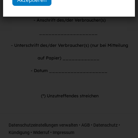
___________________
- Anschrift des/der Verbraucher(s)
___________________
- Unterschrift des/der Verbraucher(s) (nur bei Mitteilung
auf Papier) ____________
- Datum ___________________
(*) Unzutreffendes streichen
Datenschutzeinstellungen verwalten
•
AGB
•
Datenschutz
•
Kündigung
•
Widerruf
•
Impressum