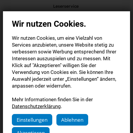
Leserservice
Plieninger Str. 150
Wir nutzen Cookies.
70567 Stuttgart
Wir nutzen Cookies, um eine Vielzahl von
service@stn.zgs.de
Services anzubieten, unsere Website stetig zu
verbessern sowie Werbung entsprechend Ihrer
Interessen auszuspielen und zu messen. Mit
Klick auf "Akzeptieren" willigen Sie der
Hiermit widerrufe(n) ich/wir (*) den von mir/uns (*)
Verwendung von Cookies ein. Sie können Ihre
Auswahl jederzeit unter „Einstellungen“ ändern,
abgeschlossenen Vertrag über den Kauf der folgenden
anpassen oder widerrufen.
Waren (*)/die Erbringung der folgenden Dienstleistung (*)
Mehr Informationen finden Sie in der
- Bestellt am (*)/erhalten am (*)
Datenschutzerklärung
.
___________________
Einstellungen
Ablehnen
- Name des/der Verbraucher(s)
Akzeptieren