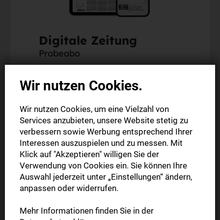
Digitale Zeitung
Probeabo
Wir nutzen Cookies.
Alle Inhalte auf stuttgarter-nachrichten.de
Alle Inhalte der StN-App
Wir nutzen Cookies, um eine Vielzahl von
Die digitale Ausgabe als E-Paper (Mo.-So.)
Services anzubieten, unsere Website stetig zu
verbessern sowie Werbung entsprechend Ihrer
6 Wochen
Interessen auszuspielen und zu messen. Mit
6,00 €
Klick auf "Akzeptieren" willigen Sie der
Verwendung von Cookies ein. Sie können Ihre
Auswahl jederzeit unter „Einstellungen“ ändern,
Jetzt bestellen
anpassen oder widerrufen.
Mehr Informationen finden Sie in der