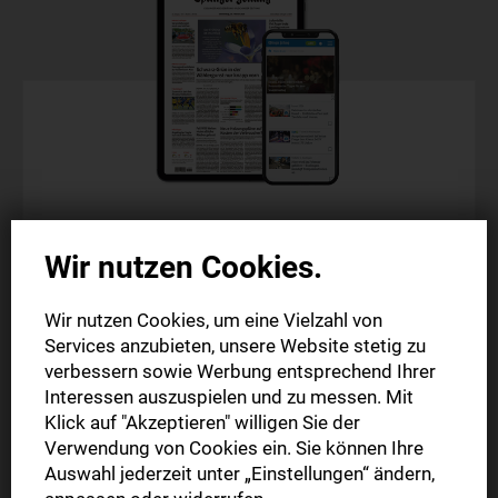
Digitale Zeitung
Wir nutzen Cookies.
Probeabo
Wir nutzen Cookies, um eine Vielzahl von
Alle Inhalte auf stuttgarter-nachrichten.de
Services anzubieten, unsere Website stetig zu
Alle Inhalte der StN-App
verbessern sowie Werbung entsprechend Ihrer
Die digitale Ausgabe als E-Paper (Mo.-So.)
Interessen auszuspielen und zu messen. Mit
Klick auf "Akzeptieren" willigen Sie der
Verwendung von Cookies ein. Sie können Ihre
4 Wochen
Auswahl jederzeit unter „Einstellungen“ ändern,
0,99 €