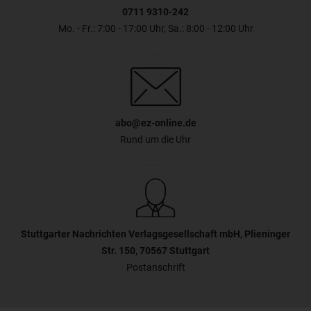
abgeschnitten wird. → Safari merkt sich die Zoomstufe, wenn
0711 9310-242
Sie zur Website zurückkehren. Wenn Ihnen die Schriftgröße
nun zu klein sein sollte, lesen Sie den Abschnitt Die Schrift
Mo. - Fr.: 7:00 - 17:00 Uhr, Sa.: 8:00 - 12:00 Uhr
oder Darstellung ist zu klein in diesem FAQ.
abo@ez-online.de
Rund um die Uhr
Stuttgarter Nachrichten Verlagsgesellschaft mbH, Plieninger
Str. 150, 70567 Stuttgart
Postanschrift