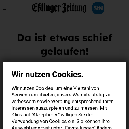
Da ist etwas schief
gelaufen!
Wir nutzen Cookies.
Datenschutzeinstellungen verwalten
•
AGB
•
Datenschutz
•
Kündigung
•
Widerruf
•
Impressum
Wir nutzen Cookies, um eine Vielzahl von
Services anzubieten, unsere Website stetig zu
verbessern sowie Werbung entsprechend Ihrer
© Stuttgarter Nachrichten Verlagsgesellschaft mbH 2026
Interessen auszuspielen und zu messen. Mit
Klick auf "Akzeptieren" willigen Sie der
Verwendung von Cookies ein. Sie können Ihre
Auswahl jederzeit unter „Einstellungen“ ändern,