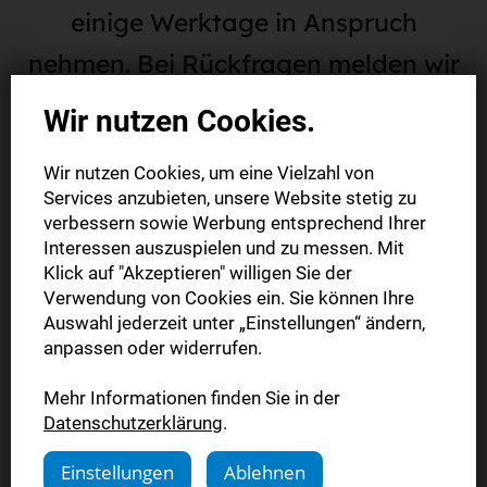
einige Werktage in Anspruch
nehmen. Bei Rückfragen melden wir
uns direkt bei Ihnen.
Wir nutzen Cookies.
Wir nutzen Cookies, um eine Vielzahl von
Services anzubieten, unsere Website stetig zu
verbessern sowie Werbung entsprechend Ihrer
Sie haben Fragen?
Interessen auszuspielen und zu messen. Mit
Klick auf "Akzeptieren" willigen Sie der
Verwendung von Cookies ein. Sie können Ihre
Kontaktieren Sie uns.
Auswahl jederzeit unter „Einstellungen“ ändern,
anpassen oder widerrufen.
Mehr Informationen finden Sie in der
Datenschutzerklärung
.
Einstellungen
Ablehnen