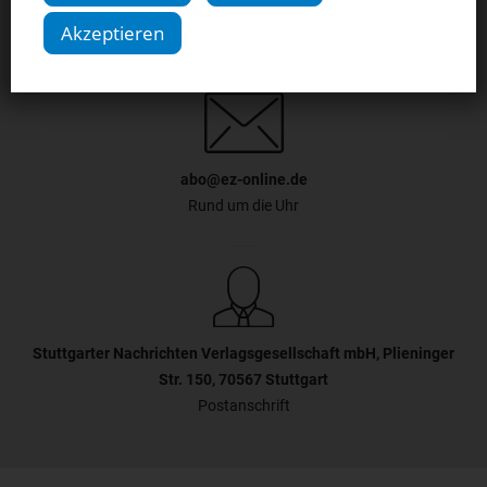
0711 9310-242
Akzeptieren
Mo. - Fr.: 7:00 - 17:00 Uhr, Sa.: 8:00 - 12:00 Uhr
abo@ez-online.de
Rund um die Uhr
Stuttgarter Nachrichten Verlagsgesellschaft mbH, Plieninger
Str. 150, 70567 Stuttgart
Postanschrift